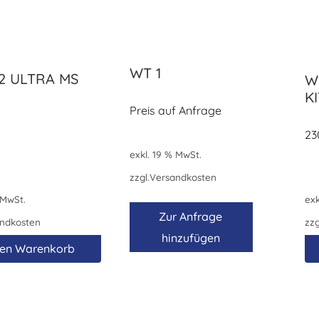
WT 1
2 ULTRA MS
W
K
Preis auf Anfrage
€
23
exkl. 19 % MwSt.
zzgl.
Versandkosten
 MwSt.
exk
Zur Anfrage
ndkosten
zzg
hinzufügen
den Warenkorb