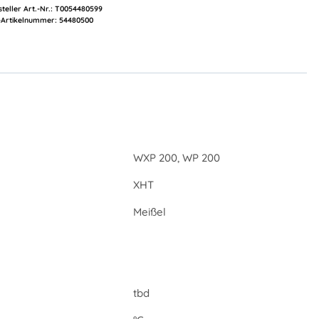
teller Art.-Nr.:
T0054480599
Artikelnummer:
54480500
WXP 200, WP 200
XHT
Meißel
tbd