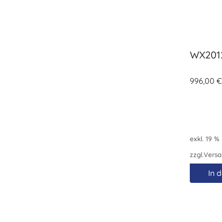
WX201
996,00
exkl. 19 %
zzgl.
Versa
In 