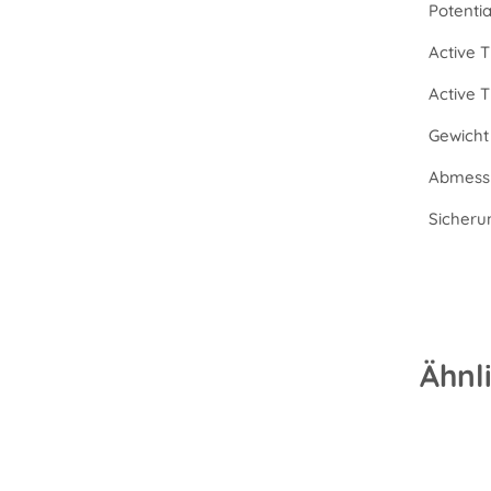
Potenti
Active T
Active 
Gewicht 
Abmessu
Sicheru
Ähnl