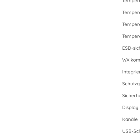
Tempera
Tempera
Tempera
Temperat
ESD-sic
WX komp
Integri
Schutzg
Sicherh
Display
Kanäle
USB-Sch