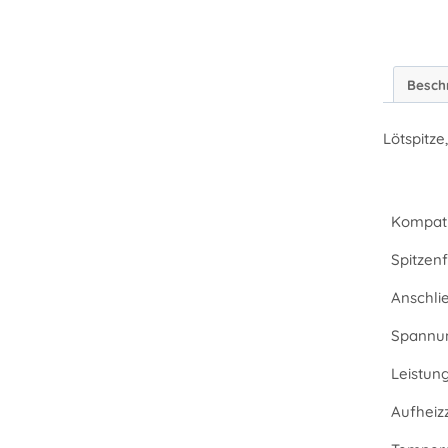
Besch
Lötspitze
Kompati
Spitzenf
Anschli
Spannu
Leistun
Aufheizz