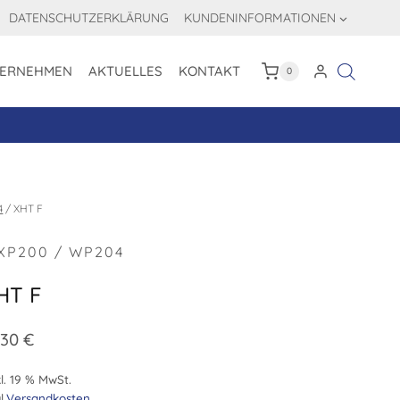
DATENSCHUTZERKLÄRUNG
KUNDENINFORMATIONEN
ERNEHMEN
AKTUELLES
KONTAKT
0
4
/
XHT F
XP200 / WP204
HT F
,30
€
l. 19 % MwSt.
l.
Versandkosten