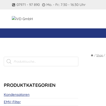
Zum
07971 - 97 890
Mo. - Fr.: 7:30 - 16:30 Uhr
Inhalt
springen
/
Shop
/
Products
search
PRODUKTKATEGORIEN
Kondensatoren
EMV-Filter