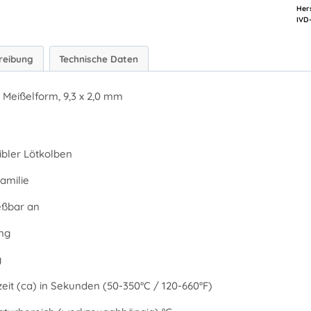
Hers
reibung
Technische Daten
, Meißelform, 9,3 x 2,0 mm
bler Lötkolben
amilie
eßbar an
ng
g
eit (ca) in Sekunden (50-350°C / 120-660°F)