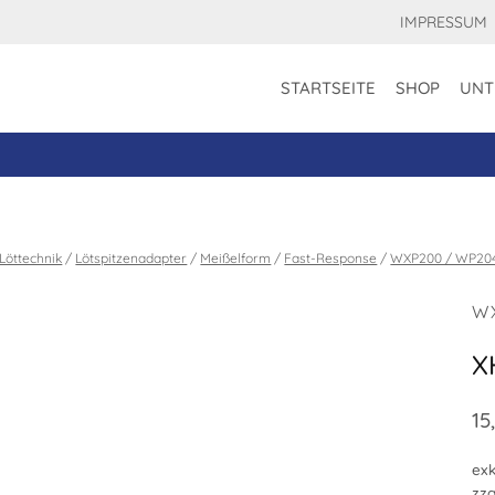
IMPRESSUM
STARTSEITE
SHOP
UNT
Löttechnik
/
Lötspitzenadapter
/
Meißelform
/
Fast-Response
/
WXP200 / WP20
W
X
15
exk
zzg