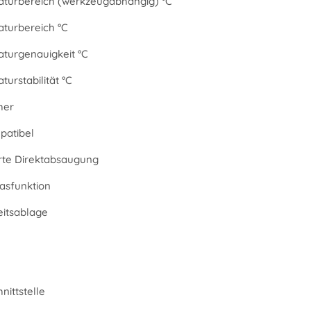
turbereich (werkzeugabhängig) °C
turbereich °C
turgenauigkeit °C
urstabilität °C
her
atibel
erte Direktabsaugung
asfunktion
eitsablage
nittstelle