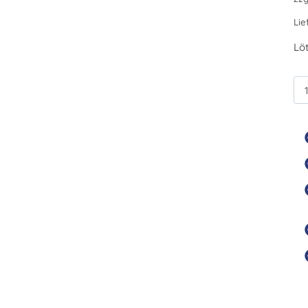
Lie
Löt
XH
F
Me