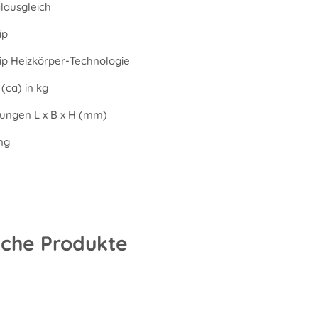
alausgleich
ip
Tip Heizkörper-Technologie
(ca) in kg
ngen L x B x H (mm)
ng
iche Produkte