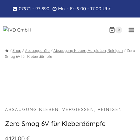
Zum
07971 - 97 890
Mo. - Fr.: 9:00 - 17:00 Uhr
Inhalt
springen
0
/
Shop
/
Absauggeräte
/
Absaugung Kleben, Vergießen, Reinigen
/
Zero
Smog 6V für Kleberdämpfe
ABSAUGUNG KLEBEN, VERGIESSEN, REINIGEN
Zero Smog 6V für Kleberdämpfe
4.121,00
€