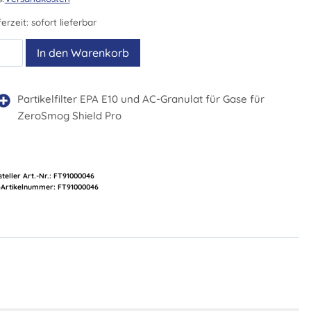
ferzeit:
sofort lieferbar
In den Warenkorb
eld
ter
nge
Partikelfilter EPA E10 und AC-Granulat für Gase für
ZeroSmog Shield Pro
teller Art.-Nr.:
FT91000046
Artikelnummer:
FT91000046