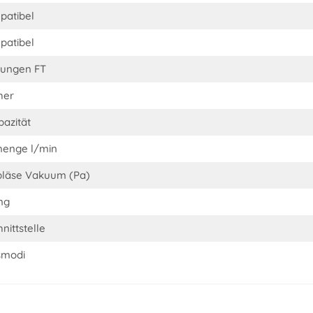
atibel
atibel
ungen FT
her
pazität
menge l/min
läse Vakuum (Pa)
ng
nittstelle
smodi