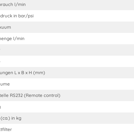
brauch l/min
druck in bar/psi
akuum
menge l/min
r
p
ngen L x B x H (mm)
olume
stelle RS232 (Remote control)
g
(ca.) in kg
filter