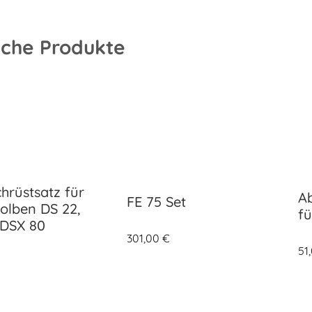
iche Produkte
hrüstsatz für
A
FE 75 Set
kolben DS 22,
f
 DSX 80
301,00
€
51