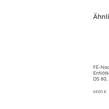
Ähnl
FE-Nac
Entlöt
DS 80,
64,00
€