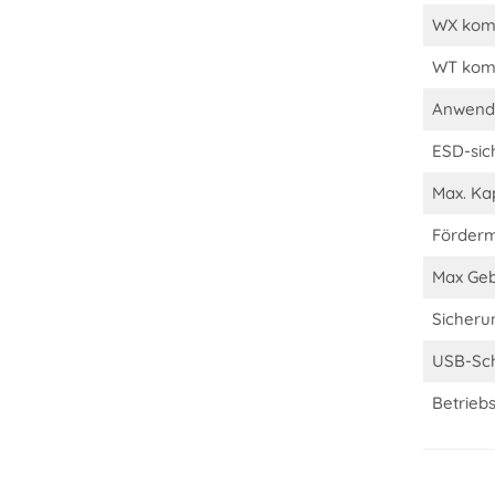
WX komp
WT komp
Anwend
ESD-sic
Max. Ka
Förder
Max Geb
Sicheru
USB-Sch
Betrieb