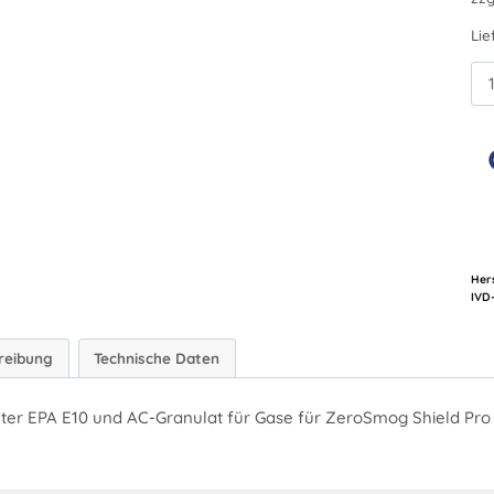
Lie
ZS
Shi
Fil
Me
Hers
reibung
Technische Daten
filter EPA E10 und AC-Granulat für Gase für ZeroSmog Shield Pro