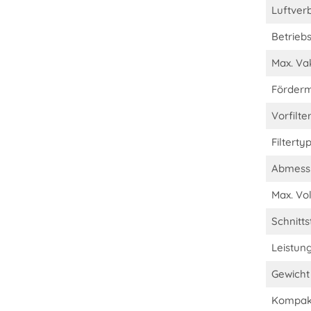
Luftver
Betriebs
Max. V
Förder
Vorfilte
Filterty
Abmessu
Max. V
Schnitt
Leistun
Gewicht 
Kompakt