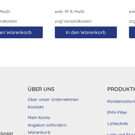
 MwSt.
exkl. 19 % MwSt.
exk
ndkosten
zzgl.
Versandkosten
zzg
den Warenkorb
In den Warenkorb
ÜBER UNS
PRODUKT
Über unser Unternehmen
Kondensator
Kontakt
EMV-Filter
Mein Konto
Löttechnik
Angebot anfordern
Warenkorb
d GmbH
Lote und Flus