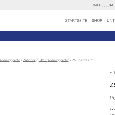
IMPRESSUM
STARTSEITE
SHOP
UNT
Absauggeräte
/
Zubehör
/
Filter (Absauggeräte)
/
ZS Shield Filter
F
ZS
15
exk
zzg