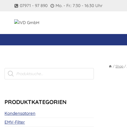
Zum
07971 - 97 890
Mo. - Fr.: 7:30 - 16:30 Uhr
Inhalt
springen
/
Shop
/
Products
search
PRODUKTKATEGORIEN
Kondensatoren
EMV-Filter