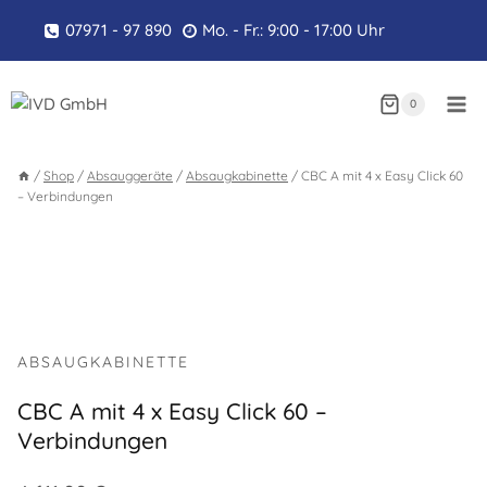
Zum
07971 - 97 890
Mo. - Fr.: 9:00 - 17:00 Uhr
Inhalt
springen
0
/
Shop
/
Absauggeräte
/
Absaugkabinette
/
CBC A mit 4 x Easy Click 60
– Verbindungen
ABSAUGKABINETTE
CBC A mit 4 x Easy Click 60 –
Verbindungen