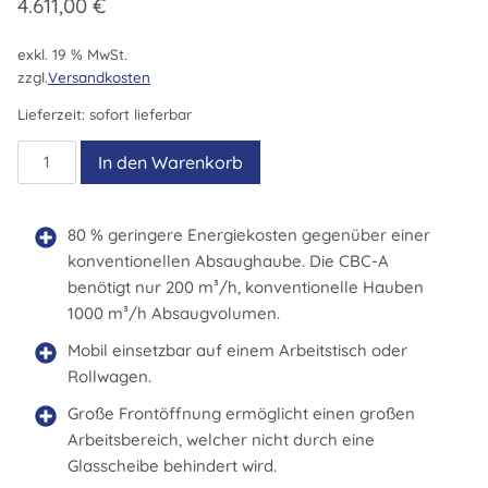
4.611,00
€
exkl. 19 % MwSt.
zzgl.
Versandkosten
Lieferzeit:
sofort lieferbar
CBC
In den Warenkorb
A
mit
4
80 % geringere Energiekosten gegenüber einer
x
konventionellen Absaughaube. Die CBC-A
Easy
benötigt nur 200 m³/h, konventionelle Hauben
Click
1000 m³/h Absaugvolumen.
60
Mobil einsetzbar auf einem Arbeitstisch oder
-
Rollwagen.
Verbindungen
Menge
Große Frontöffnung ermöglicht einen großen
Arbeitsbereich, welcher nicht durch eine
Glasscheibe behindert wird.