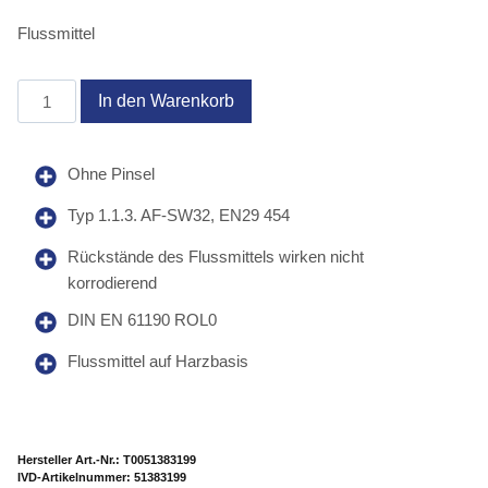
Flussmittel
Electronic
In den Warenkorb
Flux
Menge
Ohne Pinsel
Typ 1.1.3. AF-SW32, EN29 454
Rückstände des Flussmittels wirken nicht
korrodierend
DIN EN 61190 ROL0
Flussmittel auf Harzbasis
Hersteller Art.-Nr.:
T0051383199
Artikelnummer:
51383199