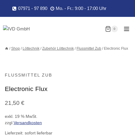
Zum
07971 - 97 890
Mo. - Fr.: 9:00 - 17:00 Uhr
Inhalt
springen
0
/
Shop
/
Löttechnik
/
Zubehör Löttechnik
/
Flussmittel Zub
/
Electronic Flux
FLUSSMITTEL ZUB
Electronic Flux
21,50
€
exkl. 19 % MwSt.
zzgl.
Versandkosten
Lieferzeit:
sofort lieferbar