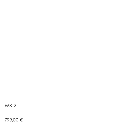
WX 2
799,00
€