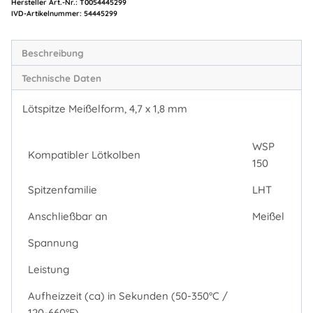
Hersteller Art.-Nr.:
T0054445299
Artikelnummer:
54445299
Beschreibung
Technische Daten
Lötspitze Meißelform, 4,7 x 1,8 mm
WSP
Kompatibler Lötkolben
150
Spitzenfamilie
LHT
Anschließbar an
Meißel
Spannung
Leistung
Aufheizzeit (ca) in Sekunden (50-350°C /
120-660°F)