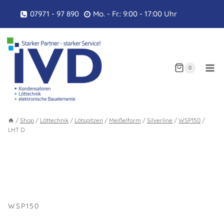
Zum
07971 - 97 890
Mo. - Fr.: 9:00 - 17:00 Uhr
Inhalt
springen
0
/
Shop
/
Löttechnik
/
Lötspitzen
/
Meißelform
/
Silverline
/
WSP150
/
LHT D
WSP150