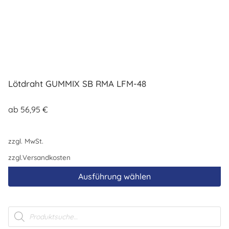
Lötdraht GUMMIX SB RMA LFM-48
ab
56,95
€
zzgl. MwSt.
zzgl.
Versandkosten
Ausführung wählen
Dieses
Produkt
Products
weist
search
mehrere