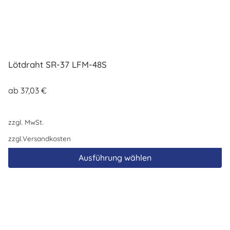
Lötdraht SR-37 LFM-48S
ab
37,03
€
zzgl. MwSt.
zzgl.
Versandkosten
Ausführung wählen
Dieses
Produkt
weist
mehrere
Varianten