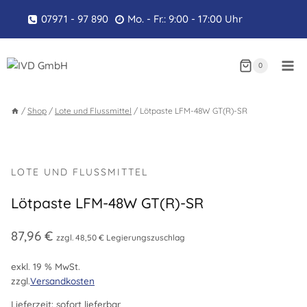
Zum
07971 - 97 890
Mo. - Fr.: 9:00 - 17:00 Uhr
Inhalt
springen
0
/
Shop
/
Lote und Flussmittel
/
Lötpaste LFM-48W GT(R)-SR
LOTE UND FLUSSMITTEL
Lötpaste LFM-48W GT(R)-SR
87,96
€
zzgl.
48,50
€
Legierungszuschlag
exkl. 19 % MwSt.
zzgl.
Versandkosten
Lieferzeit:
sofort lieferbar