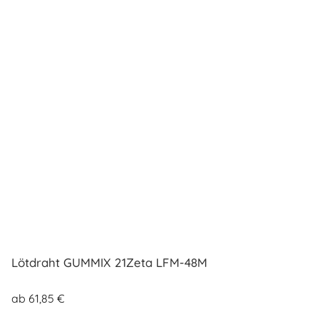
auf.
Die
Optionen
können
auf
der
Produktseite
gewählt
werden
Lötdraht GUMMIX 21Zeta LFM-48M
ab
61,85
€