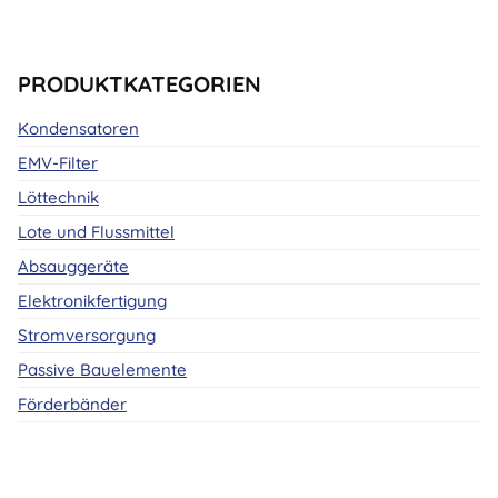
Varianten
auf.
Die
PRODUKTKATEGORIEN
Optionen
Kondensatoren
können
auf
EMV-Filter
der
Löttechnik
Produktseite
Lote und Flussmittel
gewählt
werden
Absauggeräte
Elektronikfertigung
Stromversorgung
Passive Bauelemente
Förderbänder