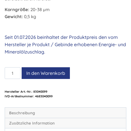
Korngröße:
20-38 µm
Gewicht:
0,5 kg
Seit 01.07.2026 beinhaltet der Produktpreis den vom
Hersteller je Produkt / Gebinde erhobenen Energie- und
Mineralölzuschlag.
Lötpaste
In den Warenkorb
LFM-
48W
GT(R)-
Hersteller Art.-Nr.:
83040099
Artikelnummer:
4683040099
SR
Menge
Beschreibung
Zusätzliche Information