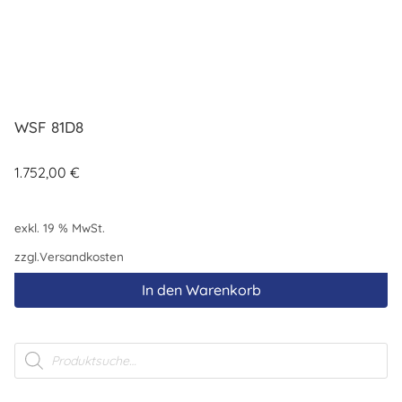
WSF 81D8
1.752,00
€
exkl. 19 % MwSt.
zzgl.
Versandkosten
In den Warenkorb
Products
search