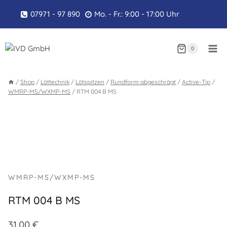
Zum
07971 - 97 890
Mo. - Fr.: 9:00 - 17:00 Uhr
Inhalt
springen
0
/
Shop
/
Löttechnik
/
Lötspitzen
/
Rundform abgeschrägt
/
Active-Tip
/
WMRP-MS/WXMP-MS
/
RTM 004 B MS
WMRP-MS/WXMP-MS
RTM 004 B MS
31,00
€