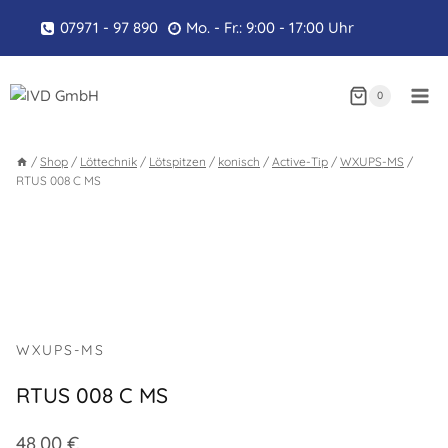
Zum
07971 - 97 890
Mo. - Fr.: 9:00 - 17:00 Uhr
Inhalt
springen
0
/
Shop
/
Löttechnik
/
Lötspitzen
/
konisch
/
Active-Tip
/
WXUPS-MS
/
RTUS 008 C MS
WXUPS-MS
RTUS 008 C MS
48,00
€