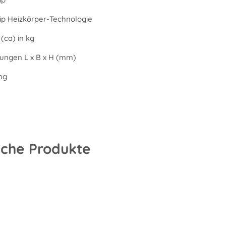
Tip Heizkörper-Technologie
(ca) in kg
ngen L x B x H (mm)
ng
iche Produkte