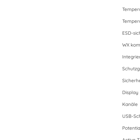
Tempera
Temperat
ESD-sic
WX komp
Integri
Schutzg
Sicherh
Display
Kanäle
USB-Sch
Potenti
Active T