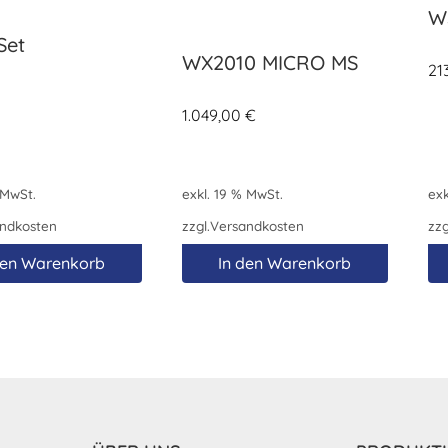
W
Set
WX2010 MICRO MS
21
1.049,00
€
 MwSt.
exkl. 19 % MwSt.
exk
ndkosten
zzgl.
Versandkosten
zzg
den Warenkorb
In den Warenkorb