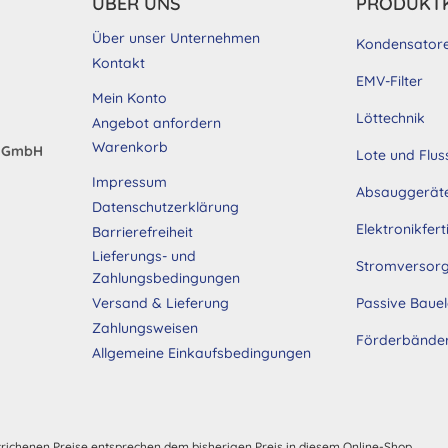
ÜBER UNS
PRODUKT
Über unser Unternehmen
Kondensator
Kontakt
EMV-Filter
Mein Konto
Löttechnik
Angebot anfordern
Warenkorb
d GmbH
Lote und Flus
Impressum
Absauggerät
Datenschutzerklärung
Elektronikfer
Barrierefreiheit
Lieferungs- und
Stromversor
Zahlungsbedingungen
Passive Baue
Versand & Lieferung
Zahlungsweisen
Förderbände
Allgemeine Einkaufsbedingungen
trichenen Preise entsprechen dem bisherigen Preis in diesem Online-Shop.