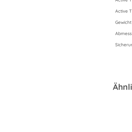
Active 
Gewicht 
Abmessu
Sicheru
Ähnl