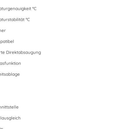
turgenauigkeit °C
urstabilität °C
her
atibel
erte Direktabsaugung
asfunktion
eitsablage
nittstelle
alausgleich
ip