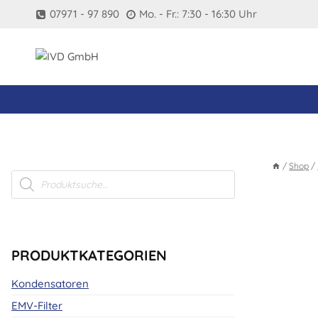
Zum
07971 - 97 890
Mo. - Fr.: 7:30 - 16:30 Uhr
Inhalt
springen
/
Shop
/
Products
search
PRODUKTKATEGORIEN
Kondensatoren
EMV-Filter