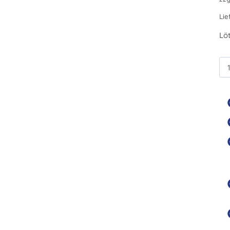
Lie
Löt
RT
10
K
Me