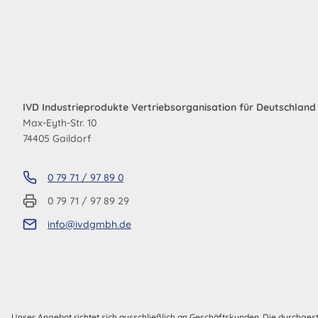
IVD Industrieprodukte Vertriebsorganisation für Deutschlan
Max-Eyth-Str. 10
74405 Gaildorf
0 79 71 / 97 89 0
0 79 71 / 97 89 29
info@ivdgmbh.de
Unser Angebot richtet sich ausschließlich an Geschäftskunden. Die durchges