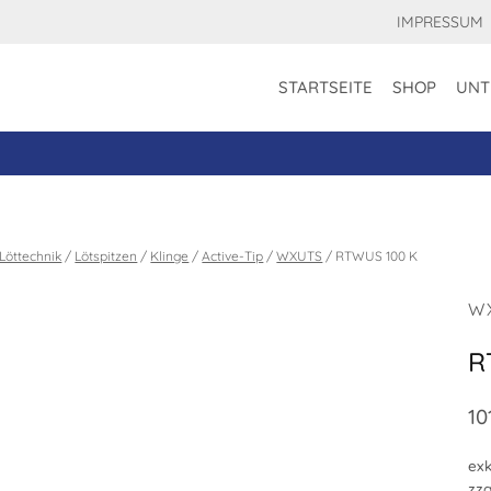
IMPRESSUM
STARTSEITE
SHOP
UNT
Löttechnik
/
Lötspitzen
/
Klinge
/
Active-Tip
/
WXUTS
/
RTWUS 100 K
W
R
10
exk
zzg