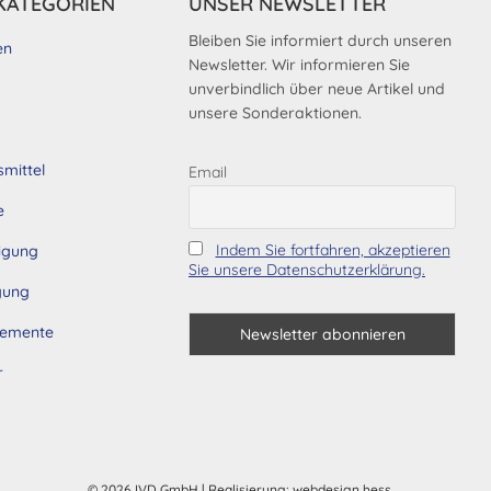
KATEGORIEN
UNSER NEWSLETTER
Bleiben Sie informiert durch unseren
en
Newsletter. Wir informieren Sie
unverbindlich über neue Artikel und
unsere Sonderaktionen.
smittel
Email
e
Indem Sie fortfahren, akzeptieren
tigung
Sie unsere Datenschutzerklärung.
gung
lemente
r
© 2026 IVD GmbH
| Realisierung:
webdesign hess