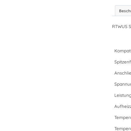
Besch
RTWUS Sp
Kompati
Spitzenf
Anschli
Spannu
Leistun
Aufheizz
Tempera
Tempera