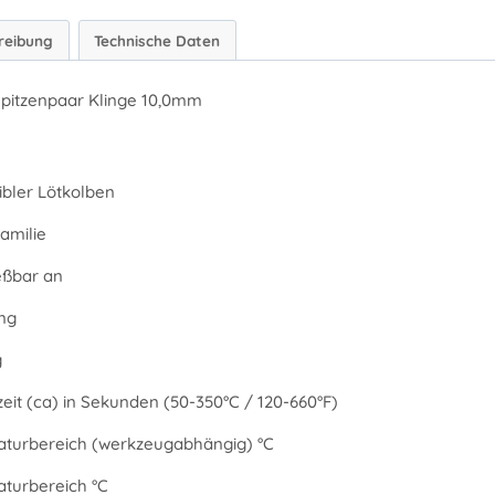
reibung
Technische Daten
itzenpaar Klinge 10,0mm
bler Lötkolben
amilie
eßbar an
ng
g
eit (ca) in Sekunden (50-350°C / 120-660°F)
turbereich (werkzeugabhängig) °C
turbereich °C