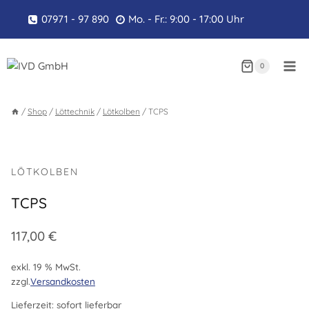
Zum
07971 - 97 890
Mo. - Fr.: 9:00 - 17:00 Uhr
Inhalt
springen
0
/
Shop
/
Löttechnik
/
Lötkolben
/
TCPS
LÖTKOLBEN
TCPS
117,00
€
exkl. 19 % MwSt.
zzgl.
Versandkosten
Lieferzeit:
sofort lieferbar