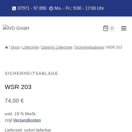
Zum
07971 - 97 890
Mo. - Fr.: 9:00 - 17:00 Uhr
Inhalt
springen
0
/
Shop
/
Löttechnik
/
Zubehör Löttechnik
/
Sicherheitsablage
/
WSR 203
SICHERHEITSABLAGE
WSR 203
74,00
€
exkl. 19 % MwSt.
zzgl.
Versandkosten
Lieferzeit:
sofort lieferbar