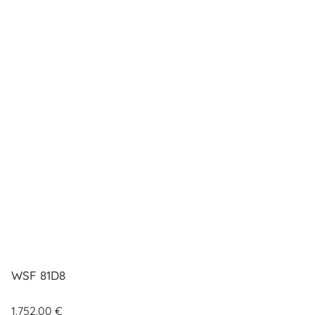
WSF 81D8
1.752,00
€